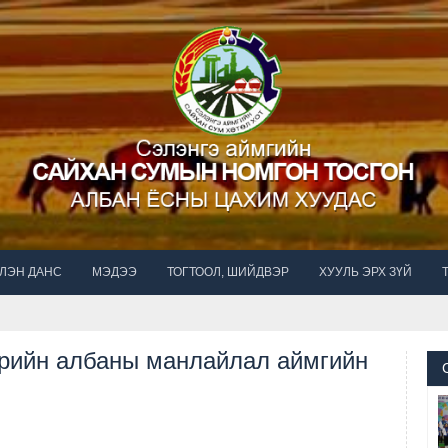
ЛЭН ДАНС
МЭДЭЭ
ТОГТООЛ, ШИЙДВЭР
ХУУЛЬ ЭРХ ЗҮЙ
өрийн албаны манлайлал аймгийн