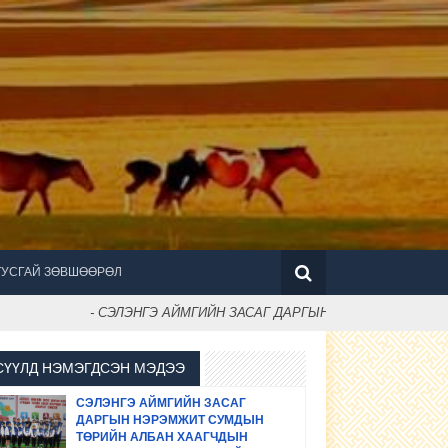
ТУСГАЙ ЗӨВШӨӨРӨЛ
- СЭЛЭНГЭ АЙМГИЙН ЗАСАГ ДАРГЫН НЭРЭМЖИТ СУМДЫН
СҮҮЛД НЭМЭГДСЭН МЭДЭЭ
СЭЛЭНГЭ АЙМГИЙН ЗАСАГ
ДАРГЫН НЭРЭМЖИТ СУМДЫН
ТӨРИЙН АЛБАН ХААГЧДЫН