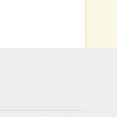
"Цэргийн насны залуучуудын
эрүүл мэндийг хамгаалах,
боловсролын түвшинг дээшлүүлэх
хөтөлбөр" батлах тухай
slide 5
slide 4
Булагтай амыг хашаажуулан
тохижуулсан байна
Номгон "Цэцэрлэгт хүрээлэн"
НОМГОН ТОСГОНЫ ЗАЛУУС