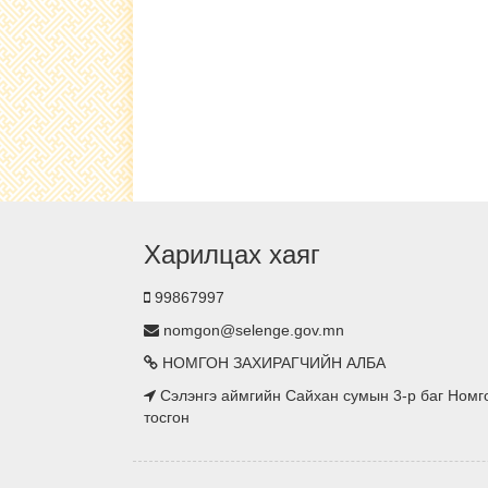
Харилцах хаяг
99867997
nomgon@selenge.gov.mn
НОМГОН ЗАХИРАГЧИЙН АЛБА
Сэлэнгэ аймгийн Сайхан сумын 3-р баг Номг
тосгон