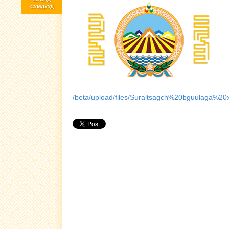
СУМДУУД
/beta/upload/files/Suraltsagch%20bguulaga%20x