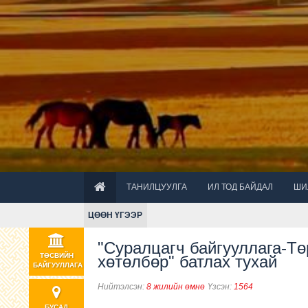
ТАНИЛЦУУЛГА
ИЛ ТОД БАЙДАЛ
ШИ
ЦӨӨН ҮГЭЭР
"Суралцагч байгууллага-Т
ТӨСВИЙН
хөтөлбөр" батлах тухай
БАЙГУУЛЛАГА
Нийтэлсэн:
8 жилийн өмнө
Үзсэн:
1564
БУСАД