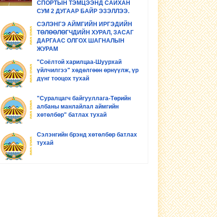
СПОРТЫН ТЭМЦЭЭНД САЙХАН
СУМ 2 ДУГААР БАЙР ЭЗЭЛЛЭЭ.
СЭЛЭНГЭ АЙМГИЙН ИРГЭДИЙН
ТӨЛӨӨЛӨГЧДИЙН ХУРАЛ, ЗАСАГ
ДАРГААС ОЛГОХ ШАГНАЛЫН
ЖУРАМ
"Соёлтой харилцаа-Шуурхай
үйлчилгээ" хөдөлгөөн өрнүүлж, үр
дүнг тооцох тухай
"Суралцагч байгууллага-Төрийн
албаны манлайлал аймгийн
хөтөлбөр" батлах тухай
Сэлэнгийн брэнд хөтөлбөр батлах
тухай
"Иргэдийн эрх зүйн боловсролыг
дээшлүүлэх хөтөлбөр" батлах
тухай
"Сэлэнгэ аймаг аялал жуулчлалыг
хөгжүүлэх хөтөлбөр" батлах тухай