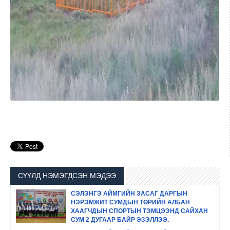
СҮҮЛД НЭМЭГДСЭН МЭДЭЭ
СЭЛЭНГЭ АЙМГИЙН ЗАСАГ ДАРГЫН
НЭРЭМЖИТ СУМДЫН ТӨРИЙН АЛБАН
ХААГЧДЫН СПОРТЫН ТЭМЦЭЭНД САЙХАН
СУМ 2 ДУГААР БАЙР ЭЗЭЛЛЭЭ.