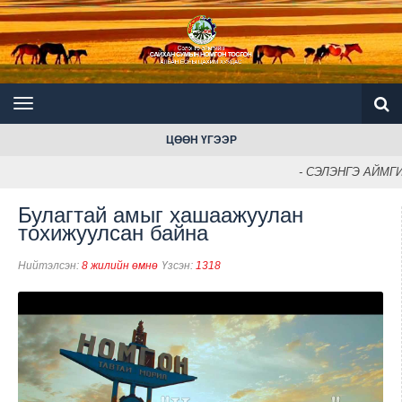
ЦӨӨН ҮГЭЭР
- СЭЛЭНГЭ АЙМГИЙ
Булагтай амыг хашаажуулан
тохижуулсан байна
Нийтэлсэн:
8 жилийн өмнө
Үзсэн:
1318