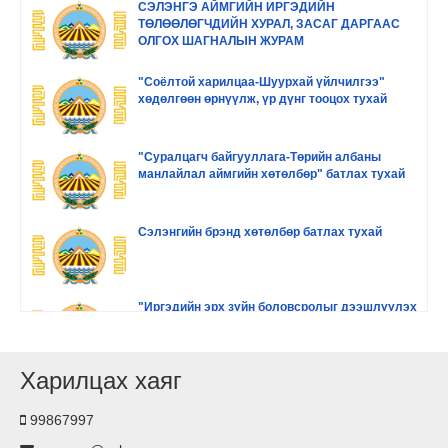
СЭЛЭНГЭ АЙМГИЙН ИРГЭДИЙН
ТӨЛӨӨЛӨГЧДИЙН ХУРАЛ, ЗАСАГ ДАРГААС
ОЛГОХ ШАГНАЛЫН ЖУРАМ
"Соёлтой харилцаа-Шуурхай үйлчилгээ"
хөдөлгөөн өрнүүлж, үр дүнг тооцох тухай
"Суралцагч байгууллага-Төрийн албаны
манлайлал аймгийн хөтөлбөр" батлах тухай
Сэлэнгийн брэнд хөтөлбөр батлах тухай
"Иргэдийн эрх зүйн боловсролыг дээшлүүлэх
хөтөлбөр" батлах тухай
Харилцах хаяг
"Сэлэнгэ аймаг аялал жуулчлалыг
хөгжүүлэх хөтөлбөр" батлах тухай
99867997