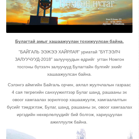
Булагтай амыг хашаажуулан тохижуулсан байна.
"БАЙГАЛЬ ЭЭЖЭЭ ХАЙРЛАЯ" уриатай "БҮТЭЭЛЧ
ЗАЛУУЧУУД-2018" залуучуудын өдрийг угтан Номгон
тосгоны бүтээлч залуучууд Булагтайн булгийг эхийг
хашаажуулсан байна.
Сэлэнгэ аймгийн Байгаль орчин, аялал жуулчлалын газраас
4 сая төгрөгийн санхүүжилтээр Булаг шанд, рашааны эх
овоог хамгаалах зорилгоор хашаажуулж, хамгаалалтын
бүсийг тэмдэглэж, Булаг, шанд, рашааны эх, овоог хамгаалах
иргэдийн нөхөрлөлүүдийг бий болгож, хариуцуулан
ажиллуулж байна.