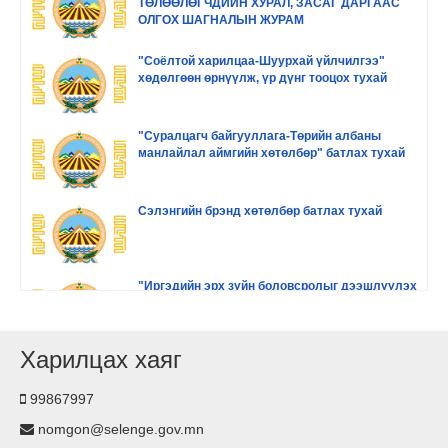
ТӨЛӨӨЛӨГЧДИЙН ХУРАЛ, ЗАСАГ ДАРГААС
ОЛГОХ ШАГНАЛЫН ЖУРАМ
"Соёлтой харилцаа-Шуурхай үйлчилгээ"
хөдөлгөөн өрнүүлж, үр дүнг тооцох тухай
"Суралцагч байгууллага-Төрийн албаны
манлайлал аймгийн хөтөлбөр" батлах тухай
Сэлэнгийн брэнд хөтөлбөр батлах тухай
"Иргэдийн эрх зүйн боловсролыг дээшлүүлэх
хөтөлбөр" батлах тухай
Харилцах хаяг
"Сэлэнгэ аймаг аялал жуулчлалыг
хөгжүүлэх хөтөлбөр" батлах тухай
99867997
nomgon@selenge.gov.mn
"Цэргийн насны залуучуудын эрүүл мэндийг