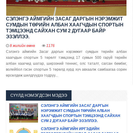
СЭЛЭНГЭ АЙМГИЙН ЗАСАГ ДАРГЫН НЭРЭМЖИТ
СУМДЫН ТӨРИЙН АЛБАН ХААГЧДЫН СПОРТЫН
ТЭМЦЭЭНД САЙХАН СУМ 2 ДУГААР БАЙР
ЭЗЭЛЛЭЭ.
8 жилийн өмнө
1176
Сэлэнгэ аймгийн Засаг даргын нэрэмжит сумдын тѳрийн албан
хаагчдын спортын 5 төрѳлт тэмцээнд 17 сумын 500 гаруй төрийн
албан хаагчид шатар, ширээний теннис, олс таталт, сагсан бөмбөг,
волейбол гэсэн спортын 5 төрөлд хурд хүч авхаалж самбаагаа сорин
өрсөлдөж шилдгүүдээ тодруу...
СҮҮЛД НЭМЭГДСЭН МЭДЭЭ
СЭЛЭНГЭ АЙМГИЙН ЗАСАГ ДАРГЫН
НЭРЭМЖИТ СУМДЫН ТӨРИЙН АЛБАН
ХААГЧДЫН СПОРТЫН ТЭМЦЭЭНД САЙХАН
СУМ 2 ДУГААР БАЙР ЭЗЭЛЛЭЭ.
СЭЛЭНГЭ АЙМГИЙН ИРГЭДИЙН